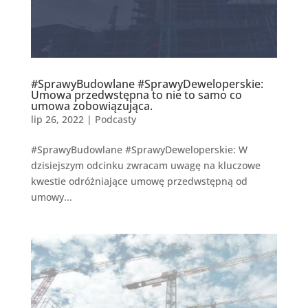
#SprawyBudowlane #SprawyDeweloperskie:
Umowa przedwstępna to nie to samo co
umowa zobowiązująca.
lip 26, 2022
|
Podcasty
#SprawyBudowlane #SprawyDeweloperskie: W
dzisiejszym odcinku zwracam uwagę na kluczowe
kwestie odróżniające umowę przedwstępną od
umowy...