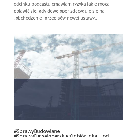
odcinku podcastu omawiam ryzyka jakie mogą
pojawić się, gdy deweloper zdecyduje się na
„obchodzenie” przepisów nowej ustawy...
#SprawyBudowlane
#SprawyDeweloperskie:Odbiór lokalu od