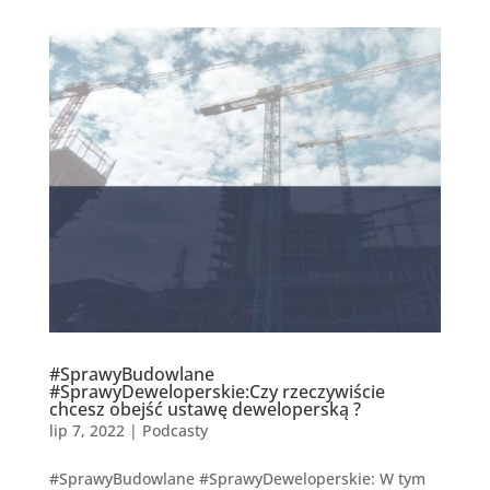
#SprawyBudowlane
#SprawyDeweloperskie:Czy rzeczywiście
chcesz obejść ustawę deweloperską ?
lip 7, 2022
|
Podcasty
#SprawyBudowlane #SprawyDeweloperskie: W tym